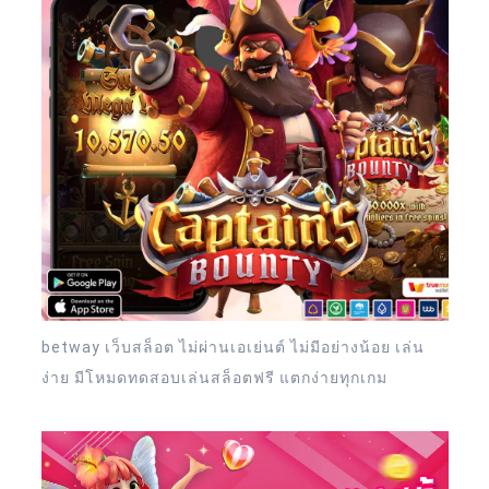
betway เว็บสล็อต ไม่ผ่านเอเย่นต์ ไม่มีอย่างน้อย เล่น
ง่าย มีโหมดทดสอบเล่นสล็อตฟรี แตกง่ายทุกเกม