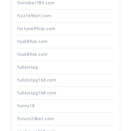
finfinbet789.com
fizz169bet.com
fortune99vip.com
fox689ok.com
fox689ok.com
fullslotpg
fullslotpg168.com
fullslotpg168.com
funny18
future24bet.com