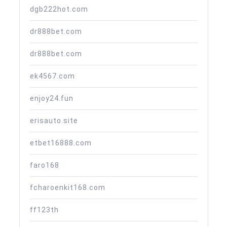
dgb222hot.com
dr888bet.com
dr888bet.com
ek4567.com
enjoy24.fun
erisauto.site
etbet16888.com
faro168
fcharoenkit168.com
ff123th