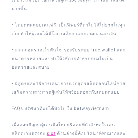
เหมาะสม เปิดโอกาสให้ผู้เล่นbetwayสามารถทำเงินได้
มากขึ้น
• โหมดทดสอบเล่นฟรี: เป็นฟีพบร์ที่หาไม่ได้ไม่ยากในทุก
เว็บ ทำให้ผู้เล่นได้มีโอกาสศึกษาแบบเกมก่อนลงเงิน
• ฝาก-ถอนรวดเร็วทันใจ: รองรับระบบ true wallet และ
ธนาคารหลายแห่ง ทำให้วิธีการทำธุรกรรมไม่เป็น
อันตรายและสบาย
• มีสูตรและวิธีการเล่น: การแจกสูตรสล็อตออนไลน์ช่วย
เสริมความสามารถผู้เล่นให้พร้อมต่อกรกับเกมทุกแบบ
FAQs ปริศนาที่พบได้ทั่วไป ใน betwayvietnam
เพื่อตอบปัญหาผู้เล่นมือใหม่หรือคนที่กำลังพอใจเล่น
สล็อตเว็บตรงกับ
slot
ด้านล่างนี้คือปริศนาที่พบมากและ