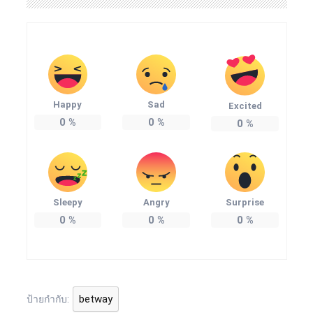
Happy
Sad
Excited
0
%
0
%
0
%
Sleepy
Angry
Surprise
0
%
0
%
0
%
betway
ป้ายกำกับ: