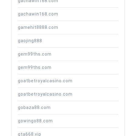
gachawin168.com
gachawin168.com
gamehit8888.com
gaojing888
gem99ths.com
gem99ths.com
goatbetroyalcasino.com
goatbetroyalcasino.com
gobaza88.com
gowingo88.com
gta668.vip