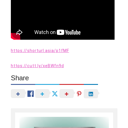
https://shorturl.asia/p1fMF
https://cutt.ly/xeBWfn9d
Share