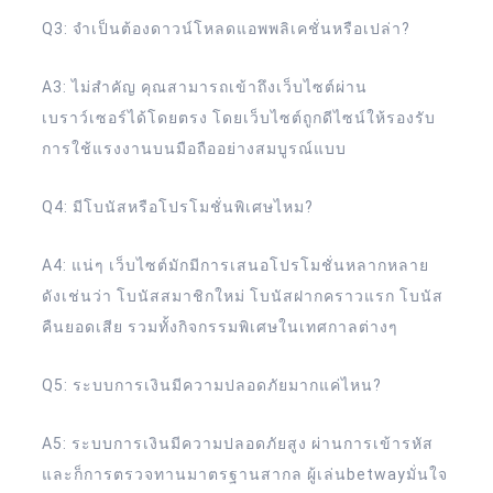
Q3: จำเป็นต้องดาวน์โหลดแอพพลิเคชั่นหรือเปล่า?
A3: ไม่สำคัญ คุณสามารถเข้าถึงเว็บไซต์ผ่าน
เบราว์เซอร์ได้โดยตรง โดยเว็บไซต์ถูกดีไซน์ให้รองรับ
การใช้แรงงานบนมือถืออย่างสมบูรณ์แบบ
Q4: มีโบนัสหรือโปรโมชั่นพิเศษไหม?
A4: แน่ๆ เว็บไซต์มักมีการเสนอโปรโมชั่นหลากหลาย
ดังเช่นว่า โบนัสสมาชิกใหม่ โบนัสฝากคราวแรก โบนัส
คืนยอดเสีย รวมทั้งกิจกรรมพิเศษในเทศกาลต่างๆ
Q5: ระบบการเงินมีความปลอดภัยมากแค่ไหน?
A5: ระบบการเงินมีความปลอดภัยสูง ผ่านการเข้ารหัส
และก็การตรวจทานมาตรฐานสากล ผู้เล่นbetwayมั่นใจ