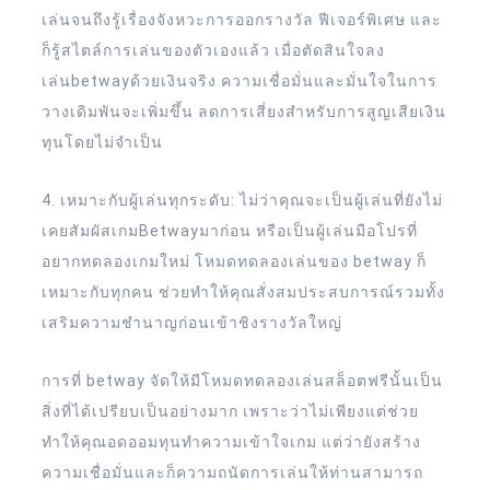
เล่นจนถึงรู้เรื่องจังหวะการออกรางวัล ฟีเจอร์พิเศษ และ
ก็รู้สไตล์การเล่นของตัวเองแล้ว เมื่อตัดสินใจลง
เล่นbetwayด้วยเงินจริง ความเชื่อมั่นและมั่นใจในการ
วางเดิมพันจะเพิ่มขึ้น ลดการเสี่ยงสำหรับการสูญเสียเงิน
ทุนโดยไม่จำเป็น
4. เหมาะกับผู้เล่นทุกระดับ: ไม่ว่าคุณจะเป็นผู้เล่นที่ยังไม่
เคยสัมผัสเกมBetwayมาก่อน หรือเป็นผู้เล่นมือโปรที่
อยากทดลองเกมใหม่ โหมดทดลองเล่นของ betway ก็
เหมาะกับทุกคน ช่วยทำให้คุณสั่งสมประสบการณ์รวมทั้ง
เสริมความชำนาญก่อนเข้าชิงรางวัลใหญ่
การที่ betway จัดให้มีโหมดทดลองเล่นสล็อตฟรีนั้นเป็น
สิ่งที่ได้เปรียบเป็นอย่างมาก เพราะว่าไม่เพียงแต่ช่วย
ทำให้คุณอดออมทุนทำความเข้าใจเกม แต่ว่ายังสร้าง
ความเชื่อมั่นและก็ความถนัดการเล่นให้ท่านสามารถ