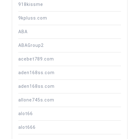
918kissme
9kpluss.com
ABA
ABAGroup2
acebet789.com
aden168ss.com
aden168ss.com
allone745s.com
alot66
alot666