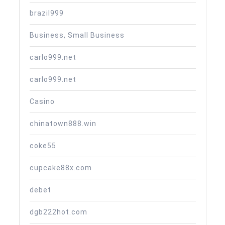
brazil999
Business, Small Business
carlo999.net
carlo999.net
Casino
chinatown888.win
coke55
cupcake88x.com
debet
dgb222hot.com