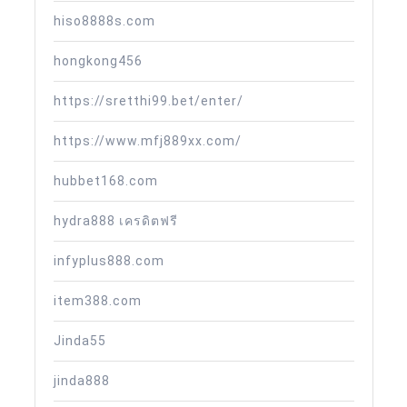
hiso8888s.com
hongkong456
https://sretthi99.bet/enter/
https://www.mfj889xx.com/
hubbet168.com
hydra888 เครดิตฟรี
infyplus888.com
item388.com
Jinda55
jinda888