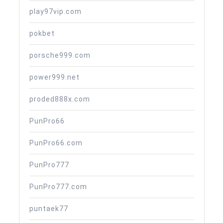
play97vip.com
pokbet
porsche999.com
power999.net
proded888x.com
PunPro66
PunPro66.com
PunPro777
PunPro777.com
puntaek77