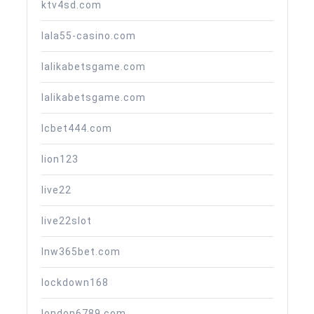
ktv4sd.com
lala55-casino.com
lalikabetsgame.com
lalikabetsgame.com
lcbet444.com
lion123
live22
live22slot
lnw365bet.com
lockdown168
london6789.com