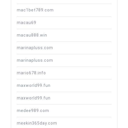
mac1bet789.com
macau69
macau888.win
marinapluss.com
marinapluss.com
mario678.info
maxworld99.fun
maxworld99.fun
medee989.com
meekin365day.com