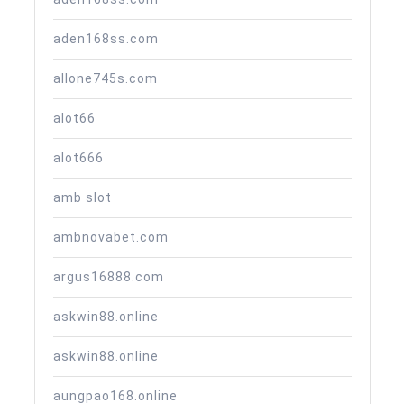
aden168ss.com
allone745s.com
alot66
alot666
amb slot
ambnovabet.com
argus16888.com
askwin88.online
askwin88.online
aungpao168.online