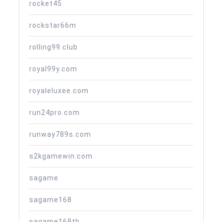
rocket45
rockstar66m
rolling99.club
royal99y.com
royaleluxee.com
run24pro.com
runway789s.com
s2kgamewin.com
sagame
sagame168
sagame168th