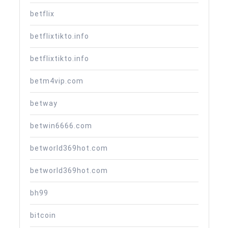
betflix
betflixtikto.info
betflixtikto.info
betm4vip.com
betway
betwin6666.com
betworld369hot.com
betworld369hot.com
bh99
bitcoin