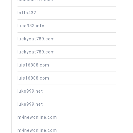
lotto432
luca333.info
luckycat789.com
luckycat789.com
luis16888.com
luis16888.com
luke999.net
luke999.net
m4newonline.com
m4newonline.com