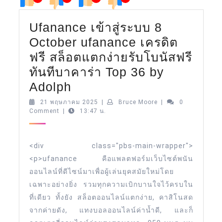
เว็บ
นี้
Ufanance เข้าสู่ระบบ 8
ดี
October ufanance เครดิต
ที่สุด
ฟรี สล็อตแตกง่ายรับโบนัสฟรี
ใน
ทันทีบาคาร่า Top 36 by
ตอน
Ufanance
Adolph
นี้
เข้า
21
Bruce
21 พฤษภาคม 2025
|
Bruce Moore
|
0
Top
พฤษภาคม
Moore
Comment
|
13:47 น.
สู่
67
2025
ระบบ
by
8
<div class="pbs-main-wrapper">
Tim
October
<p>ufanance คือแพลตฟอร์มเว็บไซต์พนัน
Ufanance11
ออนไลน์ที่ดีไซน์มาเพื่อผู้เล่นยุคสมัยใหม่โดย
ufanance
8
เฉพาะอย่างยิ่ง รวมทุกความเบิกบานใจไว้ครบใน
เครดิต
January
ที่เดียว ทั้งยัง สล็อตออนไลน์แตกง่าย, คาสิโนสด
ฟรี
2026
จากค่ายดัง, แทงบอลออนไลน์ค่าน้ำดี, และก็
สล็อต