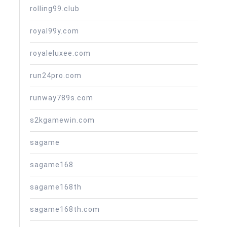
rolling99.club
royal99y.com
royaleluxee.com
run24pro.com
runway789s.com
s2kgamewin.com
sagame
sagame168
sagame168th
sagame168th.com