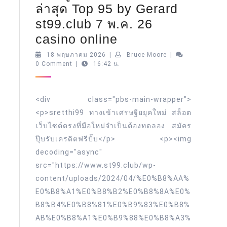
ล่าสุด Top 95 by Gerard
st99.club 7 พ.ค. 26
เว็บ
casino online
เปิด
18
Bruce
18 พฤษภาคม 2026
|
Bruce Moore
|
พฤษภาคม
Moore
0 Comment
|
16:42 น.
ใหม่
2026
สล็อต99
websiteแตก
<div class="pbs-main-wrapper">
ง่าย
<p>sretthi99 ทางเข้าเศรษฐียยุคใหม่ สล็อต
เว็บไซต์ตรงที่มือใหม่จำเป็นต้องทดลอง สมัคร
สล็อต
ปุ๊บรับเครดิตฟรีปั๊บ</p> <p><img
แตก
decoding="async"
ง่าย
src="https://www.st99.club/wp-
จริง
content/uploads/2024/04/%E0%B8%AA%
ไหม
E0%B8%A1%E0%B8%B2%E0%B8%8A%E0%
ลอง
B8%B4%E0%B8%81%E0%B9%83%E0%B8%
ดู
AB%E0%B8%A1%E0%B9%88%E0%B8%A3%