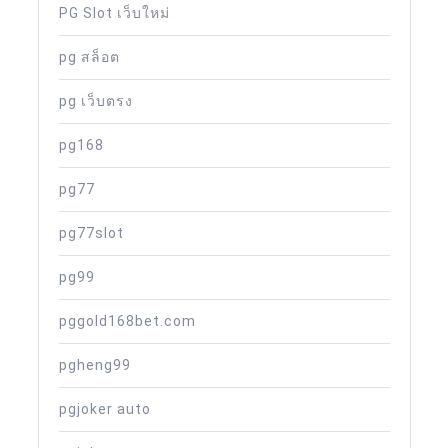
PG Slot เว็บใหม่
pg สล็อต
pg เว็บตรง
pg168
pg77
pg77slot
pg99
pggold168bet.com
pgheng99
pgjoker auto