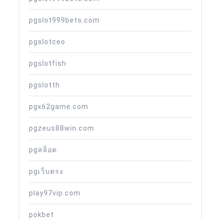
pgslot999bets.com
pgslotceo
pgslotfish
pgslotth
pgx62game.com
pgzeus88win.com
pgสล็อต
pgเว็บตรง
play97vip.com
pokbet