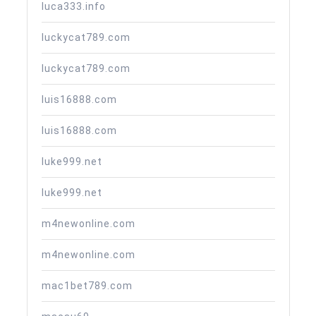
luca333.info
luckycat789.com
luckycat789.com
luis16888.com
luis16888.com
luke999.net
luke999.net
m4newonline.com
m4newonline.com
mac1bet789.com