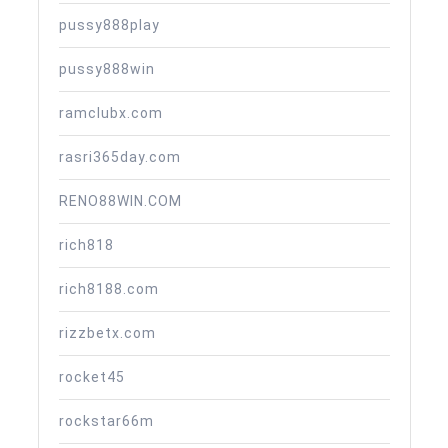
pussy888play
pussy888win
ramclubx.com
rasri365day.com
RENO88WIN.COM
rich818
rich8188.com
rizzbetx.com
rocket45
rockstar66m