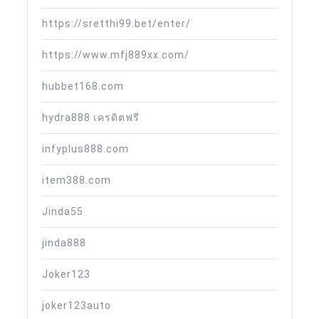
https://sretthi99.bet/enter/
https://www.mfj889xx.com/
hubbet168.com
hydra888 เครดิตฟรี
infyplus888.com
item388.com
Jinda55
jinda888
Joker123
joker123auto