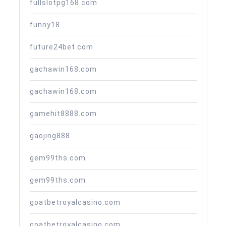
fullslotpg168.com
funny18
future24bet.com
gachawin168.com
gachawin168.com
gamehit8888.com
gaojing888
gem99ths.com
gem99ths.com
goatbetroyalcasino.com
goatbetroyalcasino.com