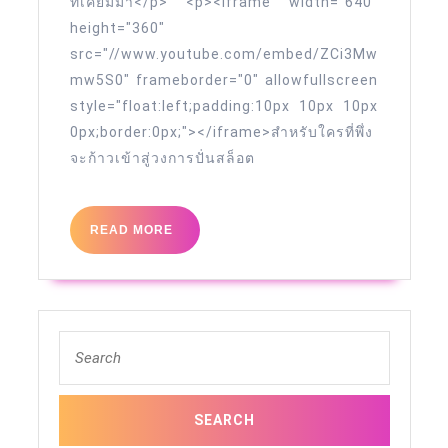
ที่เคยมีมา</p> <p><iframe width="640"
st99.club
height="360"
7
src="//www.youtube.com/embed/ZCi3Mw
พ.ค.
mw5S0" frameborder="0" allowfullscreen
26
style="float:left;padding:10px 10px 10px
0px;border:0px;"></iframe>สำหรับใครที่พึ่ง
casino
จะก้าวเข้าสู่วงการปั่นสล็อต
online
READ
READ MORE
MORE
Search
for: