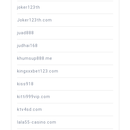
joker123th
Joker123th.com
juad888
judhai168
khumsup888.me
kingxxxbet123.com
kiss918
kitti999vip.com
ktv4sd.com
lala55-casino.com