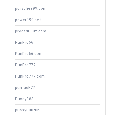
porsche999.com
power999.net
proded888x.com
PunPro66
PunPro66.com
PunPro777
PunPro777.com
puntaek77
Pussy888
pussy888fun