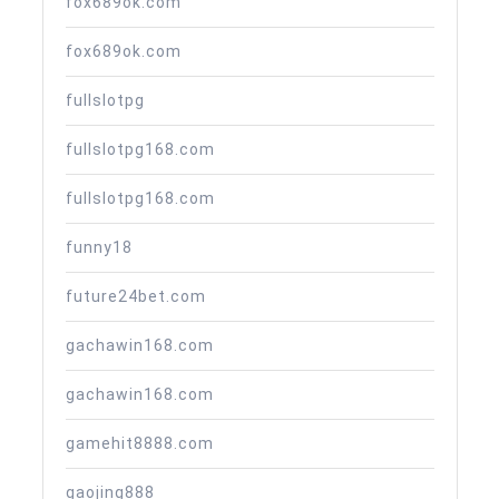
fox689ok.com
fox689ok.com
fullslotpg
fullslotpg168.com
fullslotpg168.com
funny18
future24bet.com
gachawin168.com
gachawin168.com
gamehit8888.com
gaojing888