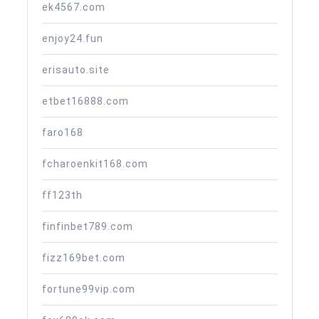
ek4567.com
enjoy24.fun
erisauto.site
etbet16888.com
faro168
fcharoenkit168.com
ff123th
finfinbet789.com
fizz169bet.com
fortune99vip.com