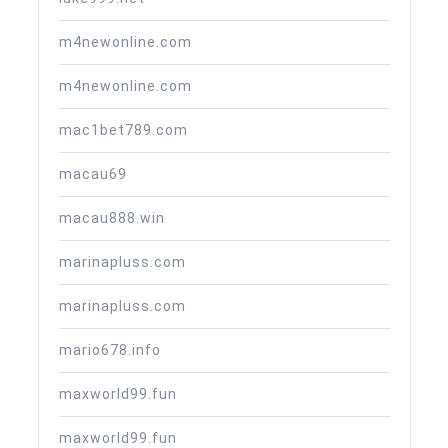
m4newonline.com
m4newonline.com
mac1bet789.com
macau69
macau888.win
marinapluss.com
marinapluss.com
mario678.info
maxworld99.fun
maxworld99.fun