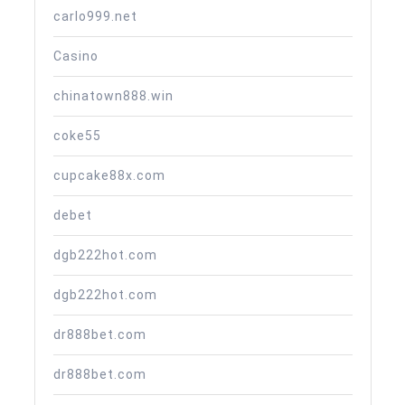
carlo999.net
Casino
chinatown888.win
coke55
cupcake88x.com
debet
dgb222hot.com
dgb222hot.com
dr888bet.com
dr888bet.com