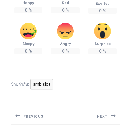
Happy
Sad
Excited
0
%
0
%
0
%
Sleepy
Angry
Surprise
0
%
0
%
0
%
amb slot
ป้ายกำกับ:
แนะแนว
เรื่อง
PREVIOUS
NEXT
Previous
Next
post:
post: