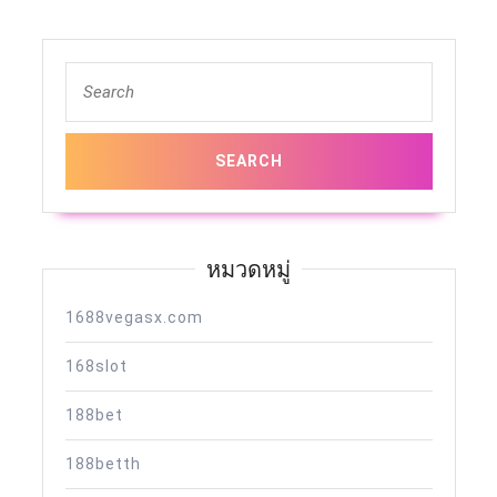
Search
for:
หมวดหมู่
1688vegasx.com
168slot
188bet
188betth