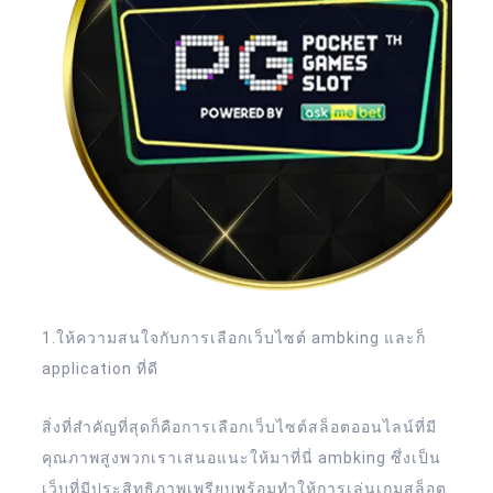
1.ให้ความสนใจกับการเลือกเว็บไซต์ ambking และก็
application ที่ดี
สิ่งที่สำคัญที่สุดก็คือการเลือกเว็บไซต์สล็อตออนไลน์ที่มี
คุณภาพสูงพวกเราเสนอแนะให้มาที่นี่ ambking ซึ่งเป็น
เว็บที่มีประสิทธิภาพเพรียบพร้อมทำให้การเล่นเกมสล็อต