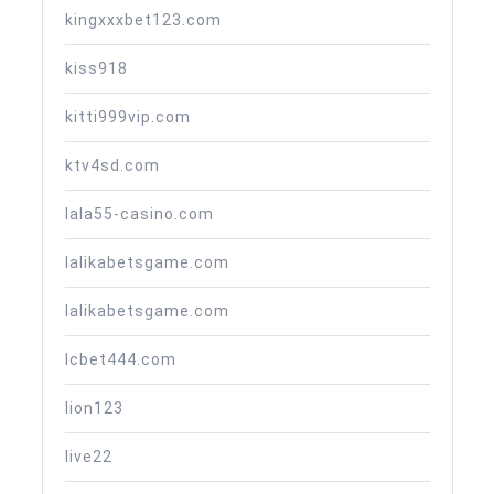
kingxxxbet123.com
kiss918
kitti999vip.com
ktv4sd.com
lala55-casino.com
lalikabetsgame.com
lalikabetsgame.com
lcbet444.com
lion123
live22