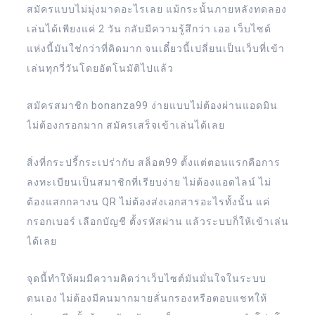
สมัครแบบไม่มุ่งมาดอะไรเลย แม้กระนั้นภายหลังทดลอง
เล่นได้เพียงแค่ 2 วัน กลับมีความรู้สึกว่า เออ เว็บไซต์
แห่งนี้มันใช่กว่าที่คิดมาก จนเดี๋ยวนี้เปลี่ยนเป็นเว็บที่เข้า
เล่นทุกวี่วันโดยอัตโนมัติไปแล้ว
สมัครสมาชิก bonanza99 ง่ายแบบไม่ต้องผ่านแอดมิน
ไม่ต้องกรอกมาก สมัครเสร็จเข้าเล่นได้เลย
สิ่งที่กระปรี้กระเปร่ากับ สล็อต99 ตั้งแต่ตอนแรกคือการ
ลงทะเบียนเป็นสมาชิกที่เรียบง่าย ไม่ต้องแอดไลน์ ไม่
ต้องแสกกลางน QR ไม่ต้องส่งเอกสารอะไรทั้งนั้น แค่
กรอกเบอร์ เลือกบัญชี ตั้งรหัสผ่าน แล้วระบบก็ให้เข้าเล่น
ได้เลย
จุดนี้ทำให้ผมมีความคิดว่าเว็บไซต์มันมั่นใจในระบบ
ตนเอง ไม่ต้องมีคนมากมายลั่นกรองหรือตอบแชทให้