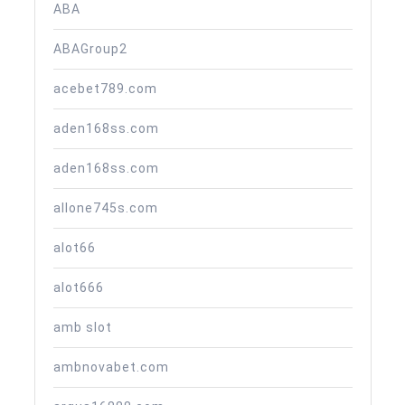
ABA
ABAGroup2
acebet789.com
aden168ss.com
aden168ss.com
allone745s.com
alot66
alot666
amb slot
ambnovabet.com