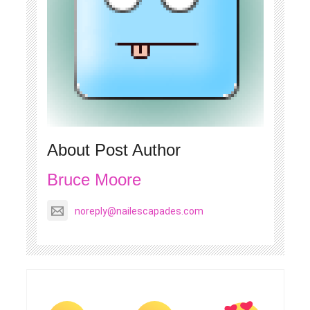
About Post Author
Bruce Moore
noreply@nailescapades.com