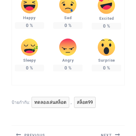
Happy
Sad
Excited
0
%
0
%
0
%
Sleepy
Angry
Surprise
0
%
0
%
0
%
ทดลองเล่นสล็อต
สล็อต99
ป้ายกำกับ:
,
แนะแนว
เรื่อง
PREVIOUS
NEXT