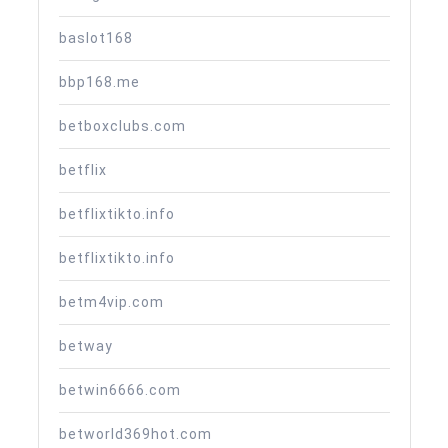
baslot168
bbp168.me
betboxclubs.com
betflix
betflixtikto.info
betflixtikto.info
betm4vip.com
betway
betwin6666.com
betworld369hot.com