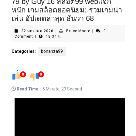
79 by Guy 16 สล็อต99 webแจก
หนัก เกมสล็อตยอดนิยม: รวมเกมน่า
เล่น อัปเดตล่าสุด ธันวา 68
22
Bruce
22 มกราคม 2026
|
Bruce Moore
|
0
มกราคม
Moore
Comment
|
18:34 น.
2026
Categories:
bonanza99
0
0
Read Time:
5 Minute, 23 Second