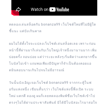
ทดลองเล่นสล็อตกับ bonanza99 เว็บไซต์ใหม่ที่ไม่มีผู้ใด
ชี้แนะ แต่ปังเกินคาด
ผมไม่ได้ตั้งใจจะแปลงเว็บไซต์เล่นสล็อตเลย เพราะก่อน
หน้านี้ที่ผ่านมาก็เล่นกับเว็บใหญ่เจ้าหนึ่งมานานมาก เพิ่ม
บ่อยครั้ง ถอนบ่อย แต่ว่าระยะหลังๆเริ่มคิดว่าแตกยากขึ้น
โบนัสไม่เข้า แถมพอเพียงมีปัญหาก็จำเป็นต้องคอยแอ
ดมินตอบนานเกินไปจนไม่มีอารมณ์
วันนั้นบังเอิญเจอเว็บไซต์ bonanza99 จากกระทู้ในฟ
อรั่มแห่งหนึ่ง เขียนสั้นๆว่า เว็บไซต์แห่งนี้พึ่งเปิด ระบบ
ใหม่ แตกดี ลองดู ผมก็เลยทดลองพิมพ์ชื่อเว็บไซต์เข้าไป
ตรงๆไม่ได้ผ่านประชาสัมพันธ์ มิได้มีโบนัสอะไรมาล่อใจ