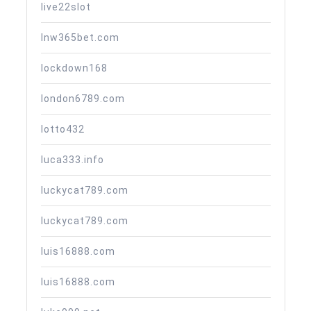
live22slot
lnw365bet.com
lockdown168
london6789.com
lotto432
luca333.info
luckycat789.com
luckycat789.com
luis16888.com
luis16888.com