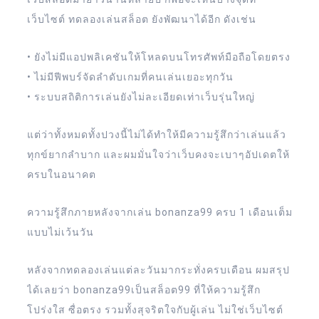
เว็บไซต์ ทดลองเล่นสล็อต ยังพัฒนาได้อีก ดังเช่น
• ยังไม่มีแอปพลิเคชันให้โหลดบนโทรศัพท์มือถือโดยตรง
• ไม่มีฟีพบร์จัดลำดับเกมที่คนเล่นเยอะทุกวัน
• ระบบสถิติการเล่นยังไม่ละเอียดเท่าเว็บรุ่นใหญ่
แต่ว่าทั้งหมดทั้งปวงนี้ไม่ได้ทำให้มีความรู้สึกว่าเล่นแล้ว
ทุกข์ยากลำบาก และผมมั่นใจว่าเว็บคงจะเบาๆอัปเดตให้
ครบในอนาคต
ความรู้สึกภายหลังจากเล่น bonanza99 ครบ 1 เดือนเต็ม
แบบไม่เว้นวัน
หลังจากทดลองเล่นแต่ละวันมากระทั่งครบเดือน ผมสรุป
ได้เลยว่า bonanza99เป็นสล็อต99 ที่ให้ความรู้สึก
โปร่งใส ซื่อตรง รวมทั้งสุจริตใจกับผู้เล่น ไม่ใช่เว็บไซต์