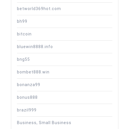
betworld369hot.com
bh99
bitcoin
bluewin8888.info
bng55
bombet888.win
bonanza99
bonus888
brazil999
Business, Small Business